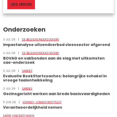
LEES VERDER
Onderzoeken
3 JUL 26
DE BELEIDSONDERZOEKERS
Impactanalyse uitzendverbod vleessector afgerond
3 JUL 26
DE BELEIDSONDERZOEKERS
BOVAG en vakbonden aan de slag met uitkomsten
cao-onderzoek
2 JUL 26
SARDES
Evaluatie BoekStartcoaches: belangrijke schakel in
vroege taalontwikkeling
2 JUL 26
SARDES
Gezinsgericht werken aan brede basisvaardigheden
11 JUN 26
VERWEY-JONKER INSTITUUT
Verantwoordelijkheid nemen
MEER ONDERZOEKEN