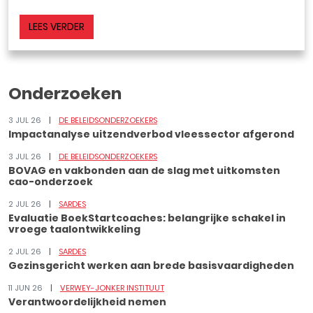
LEES VERDER
Onderzoeken
3 JUL 26
DE BELEIDSONDERZOEKERS
Impactanalyse uitzendverbod vleessector afgerond
3 JUL 26
DE BELEIDSONDERZOEKERS
BOVAG en vakbonden aan de slag met uitkomsten
cao-onderzoek
2 JUL 26
SARDES
Evaluatie BoekStartcoaches: belangrijke schakel in
vroege taalontwikkeling
2 JUL 26
SARDES
Gezinsgericht werken aan brede basisvaardigheden
11 JUN 26
VERWEY-JONKER INSTITUUT
Verantwoordelijkheid nemen