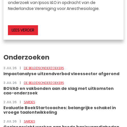
onderzoek van Ipsos I&O in opdracht van de
Nederlandse Vereniging voor Anesthesiologie.
LEES VERDER
Onderzoeken
3 JUL 26
DE BELEIDSONDERZOEKERS
Impactanalyse uitzendverbod vleessector afgerond
3 JUL 26
DE BELEIDSONDERZOEKERS
BOVAG en vakbonden aan de slag met uitkomsten
cao-onderzoek
2 JUL 26
SARDES
Evaluatie BoekStartcoaches: belangrijke schakel in
vroege taalontwikkeling
2 JUL 26
SARDES