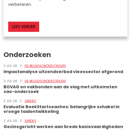
verbeteren.
LEES VERDER
Onderzoeken
3 JUL 26
DE BELEIDSONDERZOEKERS
Impactanalyse uitzendverbod vleessector afgerond
3 JUL 26
DE BELEIDSONDERZOEKERS
BOVAG en vakbonden aan de slag met uitkomsten
cao-onderzoek
2 JUL 26
SARDES
Evaluatie BoekStartcoaches: belangrijke schakel in
vroege taalontwikkeling
2 JUL 26
SARDES
Gezinsgericht werken aan brede basisvaardigheden