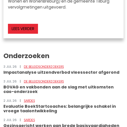
Wonen en WonenBreburg) en de gemeente Tilburg
vervolgmetingen uitgevoerd.
LEES VERDER
Onderzoeken
3 JUL 26
DE BELEIDSONDERZOEKERS
Impactanalyse uitzendverbod vleessector afgerond
3 JUL 26
DE BELEIDSONDERZOEKERS
BOVAG en vakbonden aan de slag met uitkomsten
cao-onderzoek
2 JUL 26
SARDES
Evaluatie BoekStartcoaches: belangrijke schakel in
vroege taalontwikkeling
2 JUL 26
SARDES
Gezinsgericht werken aan brede basisvaardigheden