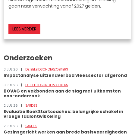
gaan naar verwachting vanaf 2027 gelden.
LEES VERDER
Onderzoeken
3 JUL 26
DE BELEIDSONDERZOEKERS
Impactanalyse uitzendverbod vleessector afgerond
3 JUL 26
DE BELEIDSONDERZOEKERS
BOVAG en vakbonden aan de slag met uitkomsten
cao-onderzoek
2 JUL 26
SARDES
Evaluatie BoekStartcoaches: belangrijke schakel in
vroege taalontwikkeling
2 JUL 26
SARDES
Gezinsgericht werken aan brede basisvaardigheden