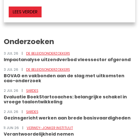
LEES VERDER
Onderzoeken
3 JUL 26
DE BELEIDSONDERZOEKERS
Impactanalyse uitzendverbod vleessector afgerond
3 JUL 26
DE BELEIDSONDERZOEKERS
BOVAG en vakbonden aan de slag met uitkomsten
cao-onderzoek
2 JUL 26
SARDES
Evaluatie BoekStartcoaches: belangrijke schakel in
vroege taalontwikkeling
2 JUL 26
SARDES
Gezinsgericht werken aan brede basisvaardigheden
11 JUN 26
VERWEY-JONKER INSTITUUT
Verantwoordelijkheid nemen