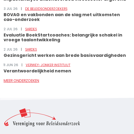
3 JUL 26
DE BELEIDSONDERZOEKERS
BOVAG en vakbonden aan de slag met uitkomsten
cao-onderzoek
2 JUL 26
SARDES
Evaluatie BoekStartcoaches: belangrijke schakel in
vroege taalontwikkeling
2 JUL 26
SARDES
Gezinsgericht werken aan brede basisvaardigheden
11 JUN 26
VERWEY-JONKER INSTITUUT
Verantwoordelijkheid nemen
MEER ONDERZOEKEN