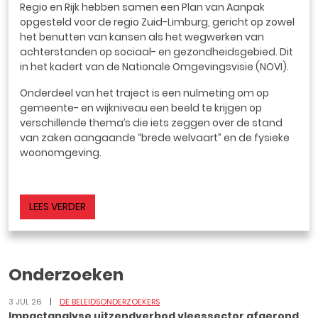
Regio en Rijk hebben samen een Plan van Aanpak
opgesteld voor de regio Zuid-Limburg, gericht op zowel
het benutten van kansen als het wegwerken van
achterstanden op sociaal- en gezondheidsgebied. Dit
in het kadert van de Nationale Omgevingsvisie (NOVI).
Onderdeel van het traject is een nulmeting om op
gemeente- en wijkniveau een beeld te krijgen op
verschillende thema’s die iets zeggen over de stand
van zaken aangaande “brede welvaart” en de fysieke
woonomgeving.
LEES VERDER
Onderzoeken
3 JUL 26
DE BELEIDSONDERZOEKERS
Impactanalyse uitzendverbod vleessector afgerond