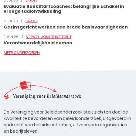
2 JUL 26
SARDES
Evaluatie BoekStartcoaches: belangrijke schakel in
vroege taalontwikkeling
2 JUL 26
SARDES
Gezinsgericht werken aan brede basisvaardigheden
11 JUN 26
VERWEY-JONKER INSTITUUT
Verantwoordelijkheid nemen
MEER ONDERZOEKEN
De Vereniging voor Beleidsonderzoek stelt zich ten doel de
kwaliteit te bevorderen van beleidsonderzoek, uitgevoerd in
opdracht van beleidsinstanties, uitvoerende organisaties
en bedrijfsleven.