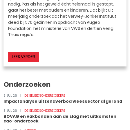
nodig. Pas als het geweld écht helemaal is gestopt,
gaat het beter met ouders en kinderen. Dat blijkt uit
meerjarig onderzoek dat het Verwey-Jonker Instituut
deed bij 576 gezinnen in opdracht van Augeo
Foundation, het ministerie van VWS en dertien Veilig
Thuis regio’s.
LEES VERDER
Onderzoeken
3 JUL 26
DE BELEIDSONDERZOEKERS
Impactanalyse uitzendverbod vleessector afgerond
3 JUL 26
DE BELEIDSONDERZOEKERS
BOVAG en vakbonden aan de slag met uitkomsten
cao-onderzoek