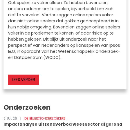
Ook spelen ze vaker alleen. Ze hebben bovendien
andere redenen om te spelen, bijvoorbeeld ‘om zich
niet te vervelen’. Verder zeggen online spelers vaker
dan niet-online spelers dat gokken geaccepteerd is in
hun nabije omgeving. Bovendien zeggen online spelers
vaker in de problemen te komen, of daar risico op te
hebben gelopen. Dit blijkt uit onderzoek naar het
perspectief van Nederlanders op kansspelen van Ipsos
I&O, in opdracht van het Wetenschappelijk Onderzoek-
en Datacentrum (WODC).
LEES VERDER
Onderzoeken
3 JUL 26
DE BELEIDSONDERZOEKERS
Impactanalyse uitzendverbod vleessector afgerond