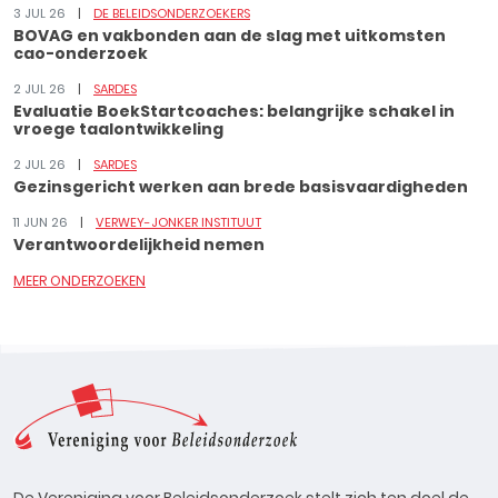
3 JUL 26
DE BELEIDSONDERZOEKERS
BOVAG en vakbonden aan de slag met uitkomsten
cao-onderzoek
2 JUL 26
SARDES
Evaluatie BoekStartcoaches: belangrijke schakel in
vroege taalontwikkeling
2 JUL 26
SARDES
Gezinsgericht werken aan brede basisvaardigheden
11 JUN 26
VERWEY-JONKER INSTITUUT
Verantwoordelijkheid nemen
MEER ONDERZOEKEN