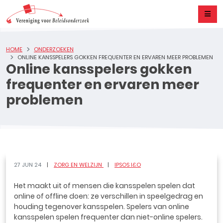
HOME
ONDERZOEKEN
ONLINE KANSSPELERS GOKKEN FREQUENTER EN ERVAREN MEER PROBLEMEN
Online kansspelers gokken
frequenter en ervaren meer
problemen
27 JUN 24
ZORG EN WELZIJN
IPSOS I&O
Het maakt uit of mensen die kansspelen spelen dat
online of offline doen: ze verschillen in speelgedrag en
houding tegenover kansspelen. Spelers van online
kansspelen spelen frequenter dan niet-online spelers.