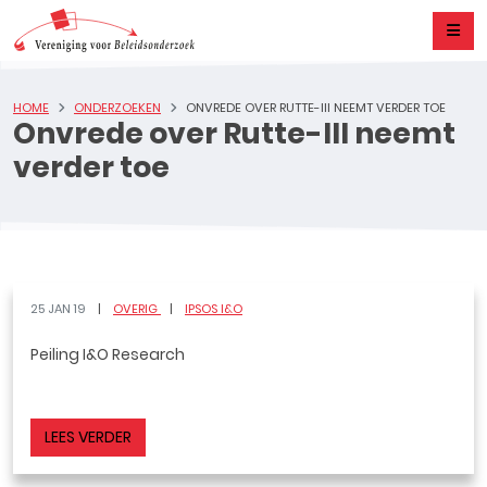
HOME
ONDERZOEKEN
ONVREDE OVER RUTTE-III NEEMT VERDER TOE
Onvrede over Rutte-III neemt
verder toe
25 JAN 19
OVERIG
IPSOS I&O
Peiling I&O Research
LEES VERDER