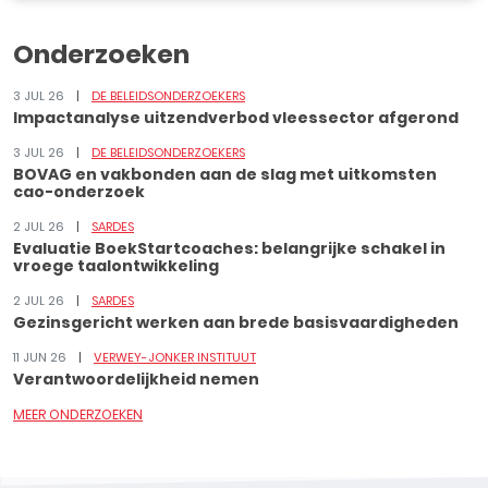
Onderzoeken
3 JUL 26
DE BELEIDSONDERZOEKERS
Impactanalyse uitzendverbod vleessector afgerond
3 JUL 26
DE BELEIDSONDERZOEKERS
BOVAG en vakbonden aan de slag met uitkomsten
cao-onderzoek
2 JUL 26
SARDES
Evaluatie BoekStartcoaches: belangrijke schakel in
vroege taalontwikkeling
2 JUL 26
SARDES
Gezinsgericht werken aan brede basisvaardigheden
11 JUN 26
VERWEY-JONKER INSTITUUT
Verantwoordelijkheid nemen
MEER ONDERZOEKEN