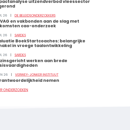
pactanalyse uitzendverbod vleessector
gerond
UL 26
DE BELEIDSONDERZOEKERS
VAG en vakbonden aan de slag met
tkomsten cao-onderzoek
UL 26
SARDES
aluatie BoekStartcoaches: belangrijke
hakel in vroege taalontwikkeling
UL 26
SARDES
zinsgericht werken aan brede
sisvaardigheden
JUN 26
VERWEY-JONKER INSTITUUT
rantwoordelijkheid nemen
ER ONDERZOEKEN