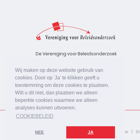
De Vereniging voor Beleidsonderzoek
stelt zich ten doel de kwaliteit te
bevorderen van beleidsonderzoek,
Wij maken op deze website gebruik van
uitgevoerd in opdracht van
cookies. Door op 'Ja' te klikken geeft u
beleidsinstanties, uitvoerende
toestemming om deze cookies te plaatsen.
organisaties en bedrijfsleven.
Wilt u dit niet, dan plaatsen we alleen
beperkte cookies waarmee we alleen
analyses kunnen uitvoeren.
COOKIEBELEID
2026 © De Vereniging voor Beleidsonderzoek
D
NEE
JA