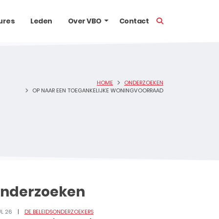
TOON ZOEKBALK
ures
Leden
Over VBO
Contact
HOME
ONDERZOEKEN
OP NAAR EEN TOEGANKELIJKE WONINGVOORRAAD
nderzoeken
UL 26
DE BELEIDSONDERZOEKERS