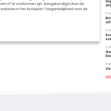
Im
pen of te voorkomen zijn. Aangekondigd door de
af
srelaties in het Actieplan Toegankelijkheid voor de
3 J
BO
ui
2 J
Ev
sc
2 J
Ge
ba
11 
Ve
ME