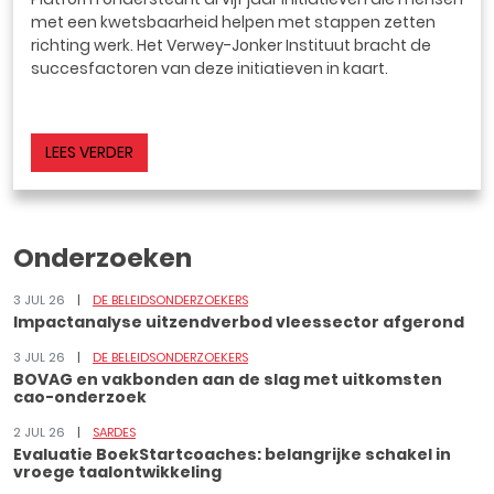
met een kwetsbaarheid helpen met stappen zetten
richting werk. Het Verwey-Jonker Instituut bracht de
succesfactoren van deze initiatieven in kaart.
LEES VERDER
Onderzoeken
3 JUL 26
DE BELEIDSONDERZOEKERS
Impactanalyse uitzendverbod vleessector afgerond
3 JUL 26
DE BELEIDSONDERZOEKERS
BOVAG en vakbonden aan de slag met uitkomsten
cao-onderzoek
2 JUL 26
SARDES
Evaluatie BoekStartcoaches: belangrijke schakel in
vroege taalontwikkeling