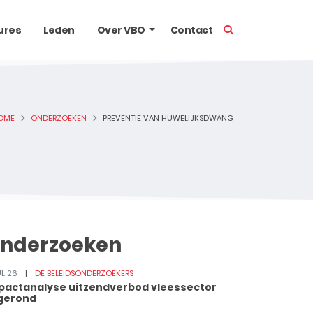
TOON ZOEKBALK
ures
Leden
Over VBO
Contact
OME
ONDERZOEKEN
PREVENTIE VAN HUWELIJKSDWANG
nderzoeken
UL 26
DE BELEIDSONDERZOEKERS
pactanalyse uitzendverbod vleessector
gerond