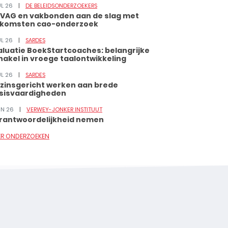
UL 26
DE BELEIDSONDERZOEKERS
VAG en vakbonden aan de slag met
tkomsten cao-onderzoek
UL 26
SARDES
aluatie BoekStartcoaches: belangrijke
hakel in vroege taalontwikkeling
UL 26
SARDES
zinsgericht werken aan brede
sisvaardigheden
JUN 26
VERWEY-JONKER INSTITUUT
rantwoordelijkheid nemen
ER ONDERZOEKEN