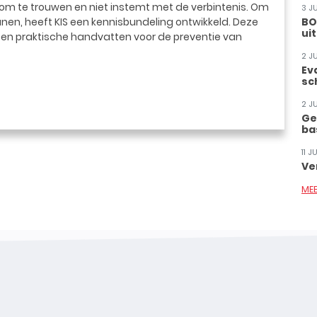
 om te trouwen en niet instemt met de verbintenis. Om
3 J
nen, heeft KIS een kennisbundeling ontwikkeld. Deze
BO
ui
s en praktische handvatten voor de preventie van
2 J
Ev
sc
2 J
Ge
ba
11 
Ve
ME