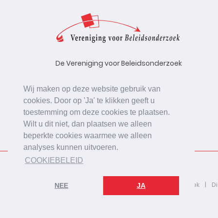
De Vereniging voor Beleidsonderzoek
stelt zich ten doel de kwaliteit te
bevorderen van beleidsonderzoek,
Wij maken op deze website gebruik van
uitgevoerd in opdracht van
cookies. Door op 'Ja' te klikken geeft u
beleidsinstanties, uitvoerende
toestemming om deze cookies te plaatsen.
organisaties en bedrijfsleven.
Wilt u dit niet, dan plaatsen we alleen
beperkte cookies waarmee we alleen
analyses kunnen uitvoeren.
COOKIEBELEID
2026 © De Vereniging voor Beleidsonderzoek
D
NEE
JA