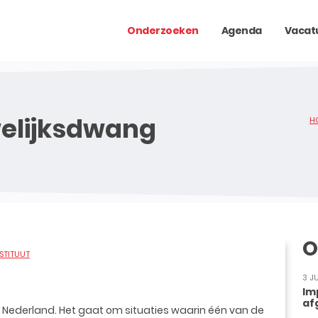
Onderzoeken
Agenda
Vacat
welijksdwang
H
O
STITUUT
3 J
Im
af
 Nederland. Het gaat om situaties waarin één van de