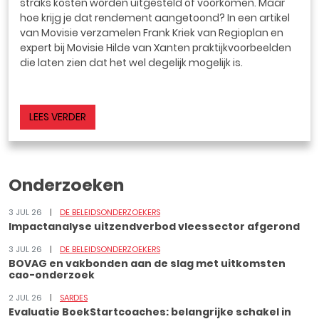
straks kosten worden uitgesteld of voorkomen. Maar
hoe krijg je dat rendement aangetoond? In een artikel
van Movisie verzamelen Frank Kriek van Regioplan en
expert bij Movisie Hilde van Xanten praktijkvoorbeelden
die laten zien dat het wel degelijk mogelijk is.
LEES VERDER
Onderzoeken
3 JUL 26
DE BELEIDSONDERZOEKERS
Impactanalyse uitzendverbod vleessector afgerond
3 JUL 26
DE BELEIDSONDERZOEKERS
BOVAG en vakbonden aan de slag met uitkomsten
cao-onderzoek
2 JUL 26
SARDES
Evaluatie BoekStartcoaches: belangrijke schakel in