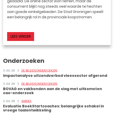
gedaald. De online sector won terrein, maar de
consument blijkt nog steeds veel waarde te hechten
aan goede winkelgebieden. De Stad Groningen speelt
een belangrijk rol in de provinciale koopstromen.
LEES VERDER
Onderzoeken
3 JUL 26
DE BELEIDSONDERZOEKERS
Impactanalyse uitzendverbod vleessector afgerond
3 JUL 26
DE BELEIDSONDERZOEKERS
BOVAG en vakbonden aan de slag met uitkomsten
cao-onderzoek
2 JUL 26
SARDES
Evaluatie BoekStartcoaches: belangrijke schakel in
vroege taalontwikkeling