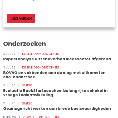
LEES VERDER
Onderzoeken
3 JUL 26
DE BELEIDSONDERZOEKERS
Impactanalyse uitzendverbod vleessector afgerond
3 JUL 26
DE BELEIDSONDERZOEKERS
BOVAG en vakbonden aan de slag met uitkomsten
cao-onderzoek
2 JUL 26
SARDES
Evaluatie BoekStartcoaches: belangrijke schakel in
vroege taalontwikkeling
2 JUL 26
SARDES
Gezinsgericht werken aan brede basisvaardigheden
11 JUN 26
VERWEY-JONKER INSTITUUT