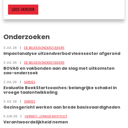
LEES VERDER
Onderzoeken
3 JUL 26
DE BELEIDSONDERZOEKERS
Impactanalyse uitzendverbod vleessector afgerond
3 JUL 26
DE BELEIDSONDERZOEKERS
BOVAG en vakbonden aan de slag met uitkomsten
cao-onderzoek
2 JUL 26
SARDES
Evaluatie BoekStartcoaches: belangrijke schakel in
vroege taalontwikkeling
2 JUL 26
SARDES
Gezinsgericht werken aan brede basisvaardigheden
11 JUN 26
VERWEY-JONKER INSTITUUT
Verantwoordelijkheid nemen