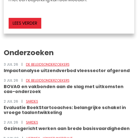
LEES VERDER
Onderzoeken
3 JUL 26
DE BELEIDSONDERZOEKERS
Impactanalyse uitzendverbod vleessector afgerond
3 JUL 26
DE BELEIDSONDERZOEKERS
BOVAG en vakbonden aan de slag met uitkomsten
cao-onderzoek
2 JUL 26
SARDES
Evaluatie BoekStartcoaches: belangrijke schakel in
vroege taalontwikkeling
2 JUL 26
SARDES
Gezinsgericht werken aan brede basisvaardigheden