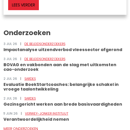
LEES VERDER
Onderzoeken
3 JUL 26
DE BELEIDSONDERZOEKERS
Impactanalyse uitzendverbod vleessector afgerond
3 JUL 26
DE BELEIDSONDERZOEKERS
BOVAG en vakbonden aan de slag met uitkomsten
cao-onderzoek
2 JUL 26
SARDES
Evaluatie BoekStartcoaches: belangrijke schakel in
vroege taalontwikkeling
2 JUL 26
SARDES
Gezinsgericht werken aan brede basisvaardigheden
11 JUN 26
VERWEY-JONKER INSTITUUT
Verantwoordelijkheid nemen
MEER ONDERZOEKEN