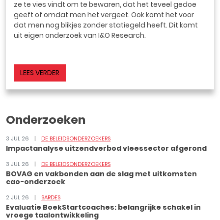
ze te vies vindt om te bewaren, dat het teveel gedoe
geeft of omdat men het vergeet. Ook komt het voor
dat men nog blikjes zonder statiegeld heeft. Dit komt
uit eigen onderzoek van I&O Research.
LEES VERDER
Onderzoeken
3 JUL 26
DE BELEIDSONDERZOEKERS
Impactanalyse uitzendverbod vleessector afgerond
3 JUL 26
DE BELEIDSONDERZOEKERS
BOVAG en vakbonden aan de slag met uitkomsten
cao-onderzoek
2 JUL 26
SARDES
Evaluatie BoekStartcoaches: belangrijke schakel in
vroege taalontwikkeling