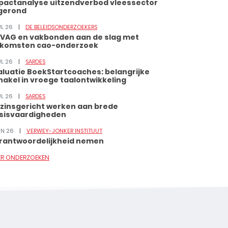
pactanalyse uitzendverbod vleessector
gerond
UL 26
DE BELEIDSONDERZOEKERS
VAG en vakbonden aan de slag met
tkomsten cao-onderzoek
UL 26
SARDES
aluatie BoekStartcoaches: belangrijke
hakel in vroege taalontwikkeling
UL 26
SARDES
zinsgericht werken aan brede
sisvaardigheden
JUN 26
VERWEY-JONKER INSTITUUT
rantwoordelijkheid nemen
ER ONDERZOEKEN