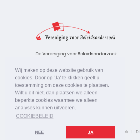
De Vereniging voor Beleidsonderzoek
stelt zich ten doel de kwaliteit te
bevorderen van beleidsonderzoek,
Wij maken op deze website gebruik van
uitgevoerd in opdracht van
cookies. Door op 'Ja' te klikken geeft u
beleidsinstanties, uitvoerende
toestemming om deze cookies te plaatsen.
organisaties en bedrijfsleven.
Wilt u dit niet, dan plaatsen we alleen
beperkte cookies waarmee we alleen
analyses kunnen uitvoeren.
COOKIEBELEID
2026 © De Vereniging voor Beleidsonderzoek
D
NEE
JA