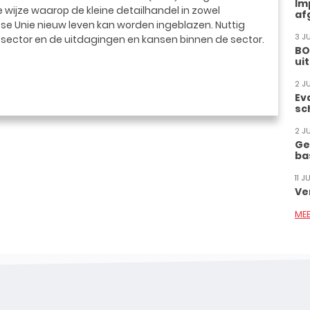
Im
e wijze waarop de kleine detailhandel in zowel
af
pese Unie nieuw leven kan worden ingeblazen. Nuttig
3 J
de sector en de uitdagingen en kansen binnen de sector.
BO
ui
2 J
Ev
sc
2 J
Ge
ba
11 
Ve
ME