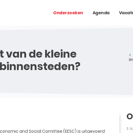
Onderzoeken
Agenda
Vacat
 van de kleine
BI
e binnensteden?
O
3 J
Economic and Social Comittee (EESC) is uitgevoerd