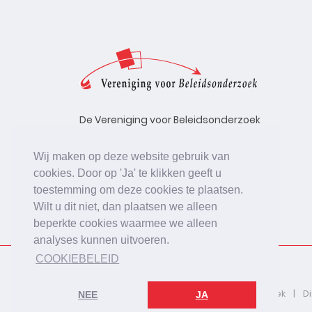
De Vereniging voor Beleidsonderzoek
stelt zich ten doel de kwaliteit te
bevorderen van beleidsonderzoek,
Wij maken op deze website gebruik van
uitgevoerd in opdracht van
cookies. Door op 'Ja' te klikken geeft u
beleidsinstanties, uitvoerende
toestemming om deze cookies te plaatsen.
organisaties en bedrijfsleven.
Wilt u dit niet, dan plaatsen we alleen
beperkte cookies waarmee we alleen
analyses kunnen uitvoeren.
COOKIEBELEID
2026 © De Vereniging voor Beleidsonderzoek
D
NEE
JA