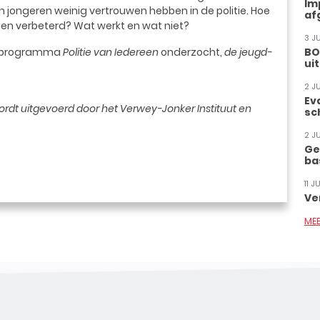
Im
n jongeren weinig vertrouwen hebben in de politie. Hoe
af
rden verbeterd? Wat werkt en wat niet?
3 J
et programma
Politie van Iedereen
onderzocht,
de jeugd-
BO
ui
2 J
Ev
ordt uitgevoerd door het Verwey-Jonker Instituut en
sc
2 J
Ge
ba
11 
Ve
ME