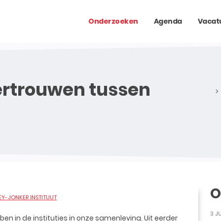
Onderzoeken
Agenda
Vacat
ertrouwen tussen
O
Y-JONKER INSTITUUT
3 J
ben in de instituties in onze samenleving. Uit eerder