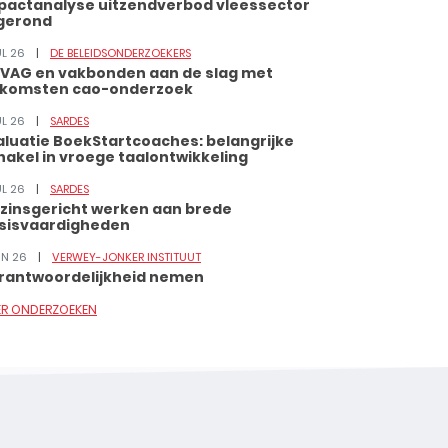
pactanalyse uitzendverbod vleessector
gerond
UL 26
DE BELEIDSONDERZOEKERS
VAG en vakbonden aan de slag met
tkomsten cao-onderzoek
UL 26
SARDES
aluatie BoekStartcoaches: belangrijke
hakel in vroege taalontwikkeling
UL 26
SARDES
zinsgericht werken aan brede
sisvaardigheden
JUN 26
VERWEY-JONKER INSTITUUT
rantwoordelijkheid nemen
ER ONDERZOEKEN