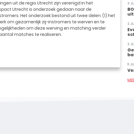
gen uit de regio Utrecht zijn verenigd in het
3 J
jspact Utrecht is onderzoek gedaan naar de
BO
ui
tromers. Het onderzoek bestond uit twee delen: (1) het
erk om gezamenlijk zij-instromers te werven en te
2 J
ogelijkheden om deze werving en matching verder
Ev
 aantal matches te realiseren.
sc
2 J
Ge
ba
11 
Ve
ME