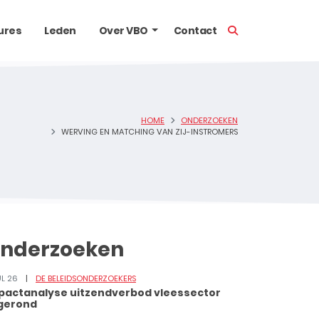
TOON ZOEKBALK
ures
Leden
Over VBO
Contact
HOME
ONDERZOEKEN
WERVING EN MATCHING VAN ZIJ-INSTROMERS
nderzoeken
UL 26
DE BELEIDSONDERZOEKERS
pactanalyse uitzendverbod vleessector
gerond