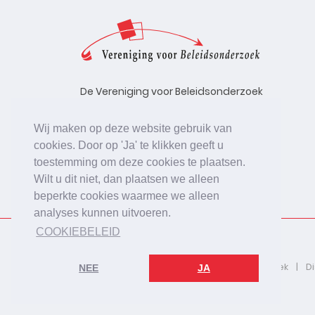
De Vereniging voor Beleidsonderzoek
stelt zich ten doel de kwaliteit te
bevorderen van beleidsonderzoek,
Wij maken op deze website gebruik van
uitgevoerd in opdracht van
cookies. Door op 'Ja' te klikken geeft u
beleidsinstanties, uitvoerende
toestemming om deze cookies te plaatsen.
organisaties en bedrijfsleven.
Wilt u dit niet, dan plaatsen we alleen
beperkte cookies waarmee we alleen
analyses kunnen uitvoeren.
COOKIEBELEID
2026 © De Vereniging voor Beleidsonderzoek
D
NEE
JA