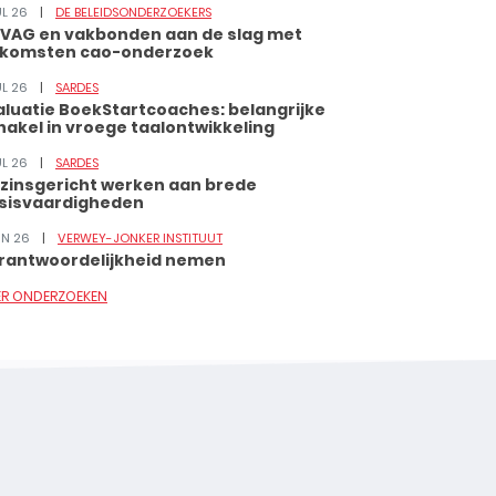
UL 26
DE BELEIDSONDERZOEKERS
VAG en vakbonden aan de slag met
tkomsten cao-onderzoek
UL 26
SARDES
aluatie BoekStartcoaches: belangrijke
hakel in vroege taalontwikkeling
UL 26
SARDES
zinsgericht werken aan brede
sisvaardigheden
JUN 26
VERWEY-JONKER INSTITUUT
rantwoordelijkheid nemen
ER ONDERZOEKEN