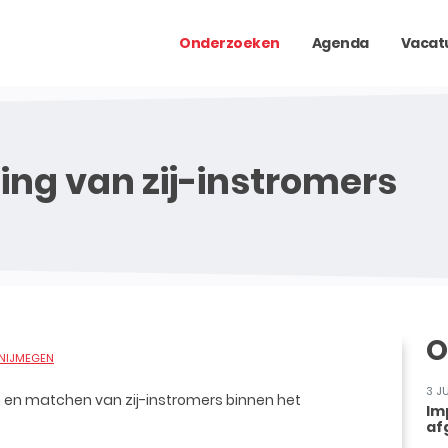
Onderzoeken
Agenda
Vacat
ng van zij-instromers
O
 NIJMEGEN
3 J
en matchen van zij-instromers binnen het
Im
af