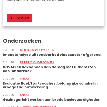
LEES VERDER
Onderzoeken
3 JUL 26
DE BELEIDSONDERZOEKERS
Impactanalyse uitzendverbod vleessector afgerond
3 JUL 26
DE BELEIDSONDERZOEKERS
BOVAG en vakbonden aan de slag met uitkomsten
cao-onderzoek
2 JUL 26
SARDES
Evaluatie BoekStartcoaches: belangrijke schakel in
vroege taalontwikkeling
2 JUL 26
SARDES
Gezinsgericht werken aan brede basisvaardigheden