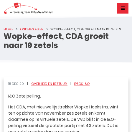
HOME
ONDERZOEKEN
WOPKE-EFFECT, CDA GROEIT NAAR 19 ZETELS
Wopke-effect, CDA groeit
naar 19 zetels
15 DEC 20
OVERHEID EN BESTUUR
IPSOS I&O
I&O Zetelpeiling.
Het CDA, met nieuwe lijsttrekker Wopke Hoekstra, wint
ten opzichte van november zes zetels en komt
daarmee op 19 virtuele zetels. De VVD blijft in de I&O-
peiling virtueel de grootste partij met 43 zetels. Dat is
een zetel minder dan in november.