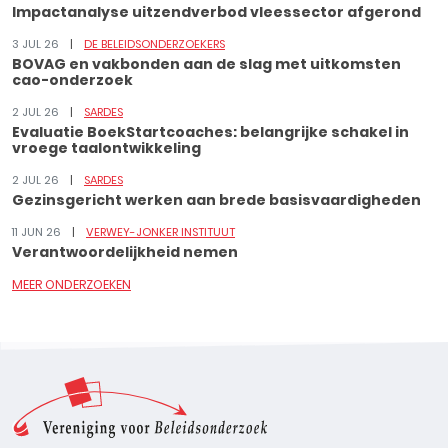
Impactanalyse uitzendverbod vleessector afgerond
3 JUL 26
DE BELEIDSONDERZOEKERS
BOVAG en vakbonden aan de slag met uitkomsten
cao-onderzoek
2 JUL 26
SARDES
Evaluatie BoekStartcoaches: belangrijke schakel in
vroege taalontwikkeling
2 JUL 26
SARDES
Gezinsgericht werken aan brede basisvaardigheden
11 JUN 26
VERWEY-JONKER INSTITUUT
Verantwoordelijkheid nemen
MEER ONDERZOEKEN