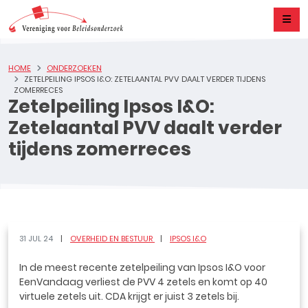
HOME
ONDERZOEKEN
ZETELPEILING IPSOS I&O: ZETELAANTAL PVV DAALT VERDER TIJDENS
ZOMERRECES
Zetelpeiling Ipsos I&O:
Zetelaantal PVV daalt verder
tijdens zomerreces
31 JUL 24
OVERHEID EN BESTUUR
IPSOS I&O
In de meest recente zetelpeiling van Ipsos I&O voor
EenVandaag verliest de PVV 4 zetels en komt op 40
virtuele zetels uit. CDA krijgt er juist 3 zetels bij.