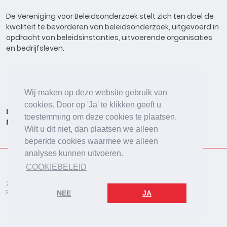
De Vereniging voor Beleidsonderzoek stelt zich ten doel de
kwaliteit te bevorderen van beleidsonderzoek, uitgevoerd in
opdracht van beleidsinstanties, uitvoerende organisaties
en bedrijfsleven.
Wij maken op deze website gebruik van
cookies. Door op 'Ja' te klikken geeft u
Lid worden
Onderzoeken
Agenda
Vacatures
toestemming om deze cookies te plaatsen.
Meldpunt
Beleidsonderzoek Online
Wilt u dit niet, dan plaatsen we alleen
beperkte cookies waarmee we alleen
analyses kunnen uitvoeren.
COOKIEBELEID
2026 © De Vereniging voor Beleidsonderzoek
Disclaimer
Privacybeleid
Cookies
NEE
JA