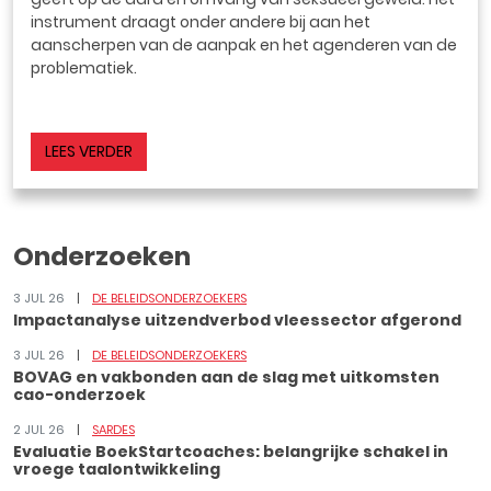
instrument draagt onder andere bij aan het
aanscherpen van de aanpak en het agenderen van de
problematiek.
LEES VERDER
Onderzoeken
3 JUL 26
DE BELEIDSONDERZOEKERS
Impactanalyse uitzendverbod vleessector afgerond
3 JUL 26
DE BELEIDSONDERZOEKERS
BOVAG en vakbonden aan de slag met uitkomsten
cao-onderzoek
2 JUL 26
SARDES
Evaluatie BoekStartcoaches: belangrijke schakel in
vroege taalontwikkeling