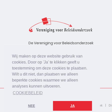
De Vereniging voor Beleidsonderzoek
stelt zich ten doel de kwaliteit te
bevorderen van beleidsonderzoek,
Wij maken op deze website gebruik van
uitgevoerd in opdracht van
cookies. Door op 'Ja' te klikken geeft u
beleidsinstanties, uitvoerende
toestemming om deze cookies te plaatsen.
organisaties en bedrijfsleven.
Wilt u dit niet, dan plaatsen we alleen
beperkte cookies waarmee we alleen
analyses kunnen uitvoeren.
COOKIEBELEID
2026 © De Vereniging voor Beleidsonderzoek
D
NEE
JA