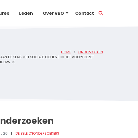
TOON ZOEKBALK
ures
Leden
Over VBO
Contact
HOME
ONDERZOEKEN
AAN DE SLAG MET SOCIALE COHESIE IN HET VOORTGEZET
DERWIJS
nderzoeken
UL 26
DE BELEIDSONDERZOEKERS