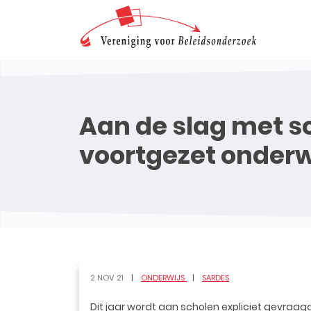
Aan de slag met so
voortgezet onderw
2 NOV 21
ONDERWIJS
SARDES
Dit jaar wordt aan scholen expliciet gevraa