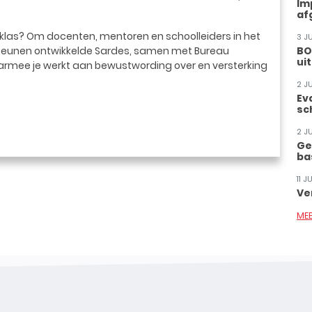
Im
af
e klas? Om docenten, mentoren en schoolleiders in het
3 J
rsteunen ontwikkelde Sardes, samen met Bureau
BO
ui
rmee je werkt aan bewustwording over en versterking
2 J
Ev
sc
2 J
Ge
ba
11 
Ve
ME