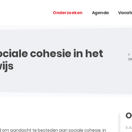
Onderzoeken
Agenda
Vacat
ciale cohesie in het
ON
ijs
O
3 J
gd om aandacht te besteden aan sociale cohesie, in