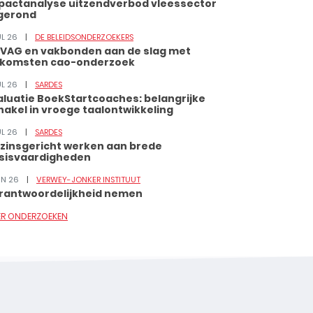
pactanalyse uitzendverbod vleessector
gerond
UL 26
DE BELEIDSONDERZOEKERS
VAG en vakbonden aan de slag met
tkomsten cao-onderzoek
UL 26
SARDES
aluatie BoekStartcoaches: belangrijke
hakel in vroege taalontwikkeling
UL 26
SARDES
zinsgericht werken aan brede
sisvaardigheden
JUN 26
VERWEY-JONKER INSTITUUT
rantwoordelijkheid nemen
ER ONDERZOEKEN