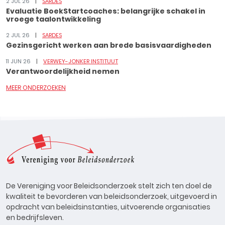
2 JUL 26
SARDES
Evaluatie BoekStartcoaches: belangrijke schakel in
vroege taalontwikkeling
2 JUL 26
SARDES
Gezinsgericht werken aan brede basisvaardigheden
11 JUN 26
VERWEY-JONKER INSTITUUT
Verantwoordelijkheid nemen
MEER ONDERZOEKEN
De Vereniging voor Beleidsonderzoek stelt zich ten doel de
kwaliteit te bevorderen van beleidsonderzoek, uitgevoerd in
opdracht van beleidsinstanties, uitvoerende organisaties
en bedrijfsleven.