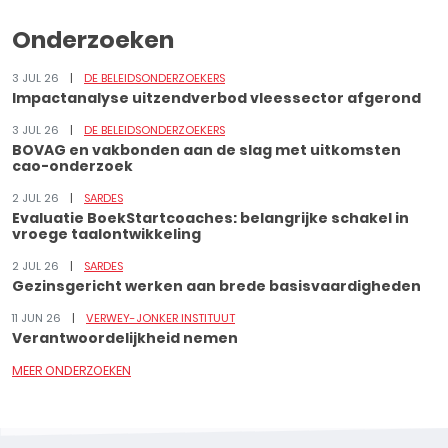
Onderzoeken
3 JUL 26
DE BELEIDSONDERZOEKERS
Impactanalyse uitzendverbod vleessector afgerond
3 JUL 26
DE BELEIDSONDERZOEKERS
BOVAG en vakbonden aan de slag met uitkomsten
cao-onderzoek
2 JUL 26
SARDES
Evaluatie BoekStartcoaches: belangrijke schakel in
vroege taalontwikkeling
2 JUL 26
SARDES
Gezinsgericht werken aan brede basisvaardigheden
11 JUN 26
VERWEY-JONKER INSTITUUT
Verantwoordelijkheid nemen
MEER ONDERZOEKEN