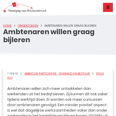
HOME
ONDERZOEKEN
AMBTENAREN WILLEN GRAAG BIJLEREN
Ambtenaren willen graag
bijleren
7 FEB 19
ARBEID EN PARTICIPATIE
OVERHEID EN BESTUUR
IPSOS
I&O
Ambtenaren willen zich meer ontwikkelen dan
werkenden uit het bedrijfsleven. Zij kunnen dit ook vaker
tijdens werktijd doen. Er worden ook meer cursussen
door ambtenaren gevolgd. Een minder positief aspect
is wel dat dagelijkse werkzaamheden vaker dan onder
werkenden in het bedrijfsleven blijven liggen. Dit blijkt uit