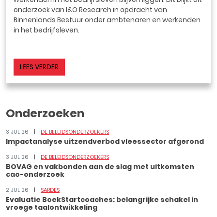
onderzoek van I&O Research in opdracht van
Binnenlands Bestuur onder ambtenaren en werkenden
in het bedrijfsleven.
LEES VERDER
Onderzoeken
3 JUL 26
DE BELEIDSONDERZOEKERS
Impactanalyse uitzendverbod vleessector afgerond
3 JUL 26
DE BELEIDSONDERZOEKERS
BOVAG en vakbonden aan de slag met uitkomsten
cao-onderzoek
2 JUL 26
SARDES
Evaluatie BoekStartcoaches: belangrijke schakel in
vroege taalontwikkeling