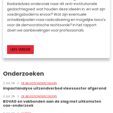
RadarAdvies onderzoek naar dit anti-institutionele
gedachtegoed: wat houden deze ideeën in, en wat zijn
voedingsbodems ervoor? Wat zijn eventuele
ontwikkelpaden naar radicalisering en mogelijke risico’s
voor de democratische rechtsorde? In het rapport
doen we aanbevelingen voor professionals.
LEES VERDER
Onderzoeken
3 JUL 26
DE BELEIDSONDERZOEKERS
Impactanalyse uitzendverbod vleessector afgerond
3 JUL 26
DE BELEIDSONDERZOEKERS
BOVAG en vakbonden aan de slag met uitkomsten
cao-onderzoek