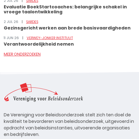
2 JUL 26
SARDES
Evaluatie BoekStartcoaches: belangrijke schakel in
vroege taalontwikkeling
2 JUL 26
SARDES
Gezinsgericht werken aan brede basisvaardigheden
11 JUN 26
VERWEY-JONKER INSTITUUT
Verantwoordelijkheid nemen
MEER ONDERZOEKEN
De Vereniging voor Beleidsonderzoek stelt zich ten doel de
kwaliteit te bevorderen van beleidsonderzoek, uitgevoerd in
opdracht van beleidsinstanties, uitvoerende organisaties
en bedrijfsleven.