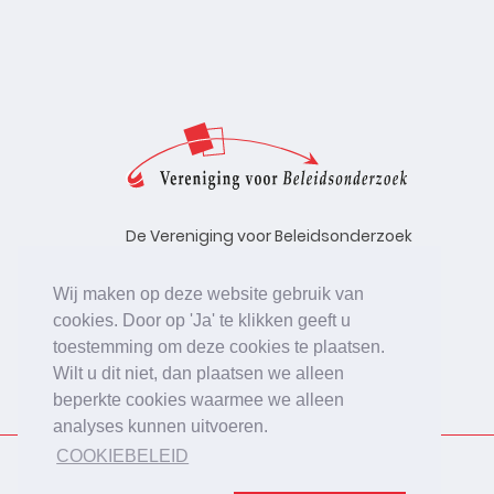
De Vereniging voor Beleidsonderzoek
stelt zich ten doel de kwaliteit te
bevorderen van beleidsonderzoek,
Wij maken op deze website gebruik van
uitgevoerd in opdracht van
cookies. Door op 'Ja' te klikken geeft u
beleidsinstanties, uitvoerende
toestemming om deze cookies te plaatsen.
organisaties en bedrijfsleven.
Wilt u dit niet, dan plaatsen we alleen
beperkte cookies waarmee we alleen
analyses kunnen uitvoeren.
COOKIEBELEID