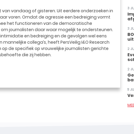
3 J
et van vandaag of gisteren. Uit eerdere onderzoeken in
Im
aar voren. Omdat de agressie een bedreiging vormt
af
rmee het functioneren van de democratische
3 J
art om journalisten daar waar mogelijk te ondersteunen.
BO
 intimidatie en bedreiging en de gevolgen wel eens
ui
 mannelijke collega’s, heeft PersVeilig I&O Research
h op de specifiek op vrouwelijke journalisten gerichte
2 J
sbehoefte die zij hebben.
Ev
sc
2 J
Ge
ba
11 
Ve
ME