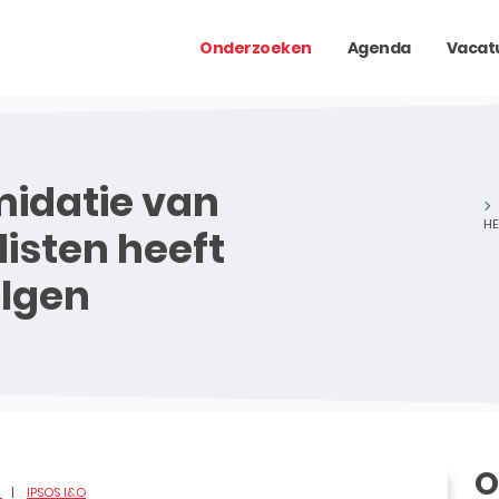
Onderzoeken
Agenda
Vacat
midatie van
HE
listen heeft
lgen
O
E
IPSOS I&O