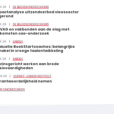
UL 26
DE BELEIDSONDERZOEKERS
pactanalyse uitzendverbod vleessector
gerond
UL 26
DE BELEIDSONDERZOEKERS
VAG en vakbonden aan de slag met
tkomsten cao-onderzoek
UL 26
SARDES
aluatie BoekStartcoaches: belangrijke
hakel in vroege taalontwikkeling
UL 26
SARDES
zinsgericht werken aan brede
sisvaardigheden
JUN 26
VERWEY-JONKER INSTITUUT
rantwoordelijkheid nemen
ER ONDERZOEKEN