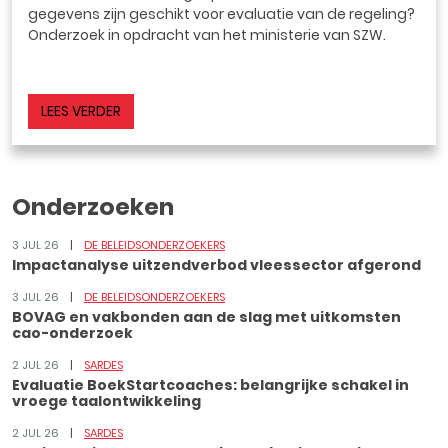
gegevens zijn geschikt voor evaluatie van de regeling?
Onderzoek in opdracht van het ministerie van SZW.
LEES VERDER
Onderzoeken
3 JUL 26
DE BELEIDSONDERZOEKERS
Impactanalyse uitzendverbod vleessector afgerond
3 JUL 26
DE BELEIDSONDERZOEKERS
BOVAG en vakbonden aan de slag met uitkomsten
cao-onderzoek
2 JUL 26
SARDES
Evaluatie BoekStartcoaches: belangrijke schakel in
vroege taalontwikkeling
2 JUL 26
SARDES