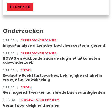
LEES VERDER
Onderzoeken
3 JUL 26
DE BELEIDSONDERZOEKERS
Impactanalyse uitzendverbod vleessector afgerond
3 JUL 26
DE BELEIDSONDERZOEKERS
BOVAG en vakbonden aan de slag met uitkomsten
cao-onderzoek
2 JUL 26
SARDES
Evaluatie BoekStartcoaches: belangrijke schakel in
vroege taalontwikkeling
2 JUL 26
SARDES
Gezinsgericht werken aan brede basisvaardigheden
11 JUN 26
VERWEY-JONKER INSTITUUT
Verantwoordelijkheid nemen