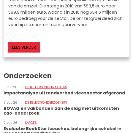
van de omzet. Die steeg in 2018 van 583,5 euro naar
589,9 miljoen euro, waar dit in 2016 nog 534,5 miljoen
euro bedroeg voor de sector. De omzetgroei deed zich
voor bij alle soorten touringcarvervoer.
LEES VERDER
Onderzoeken
3 JUL 26
DE BELEIDSONDERZOEKERS
Impactanalyse uitzendverbod vleessector afgerond
3 JUL 26
DE BELEIDSONDERZOEKERS
BOVAG en vakbonden aan de slag met uitkomsten
cao-onderzoek
2 JUL 26
SARDES
Evaluatie BoekStartcoaches: belangrijke schakel in