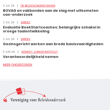
3 JUL 26
DE BELEIDSONDERZOEKERS
BOVAG en vakbonden aan de slag met uitkomsten
cao-onderzoek
2 JUL 26
SARDES
Evaluatie BoekStartcoaches: belangrijke schakel in
vroege taalontwikkeling
2 JUL 26
SARDES
Gezinsgericht werken aan brede basisvaardigheden
11 JUN 26
VERWEY-JONKER INSTITUUT
Verantwoordelijkheid nemen
MEER ONDERZOEKEN