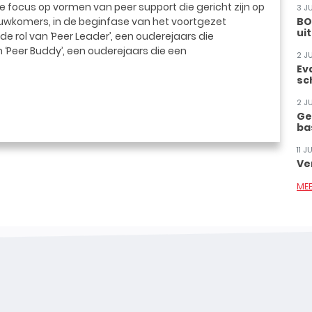
de focus op vormen van peer support die gericht zijn op
3 J
euwkomers, in de beginfase van het voortgezet
BO
ui
de rol van ‘Peer Leader’, een ouderejaars die
n ‘Peer Buddy’, een ouderejaars die een
2 J
Ev
sc
2 J
Ge
ba
11 
Ve
ME