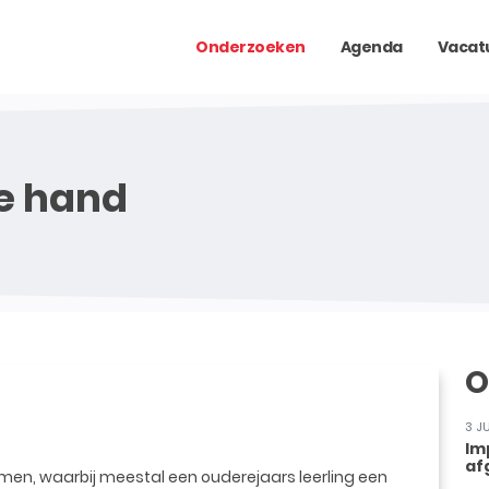
Onderzoeken
Agenda
Vacat
e hand
O
3 J
Im
af
men, waarbij meestal een ouderejaars leerling een