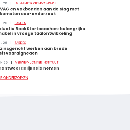
UL 26
DE BELEIDSONDERZOEKERS
VAG en vakbonden aan de slag met
tkomsten cao-onderzoek
UL 26
SARDES
aluatie BoekStartcoaches: belangrijke
hakel in vroege taalontwikkeling
UL 26
SARDES
zinsgericht werken aan brede
sisvaardigheden
JUN 26
VERWEY-JONKER INSTITUUT
rantwoordelijkheid nemen
ER ONDERZOEKEN