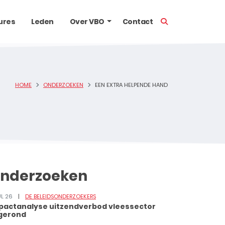
TOON ZOEKBALK
ures
Leden
Over VBO
Contact
HOME
ONDERZOEKEN
EEN EXTRA HELPENDE HAND
nderzoeken
UL 26
DE BELEIDSONDERZOEKERS
pactanalyse uitzendverbod vleessector
gerond