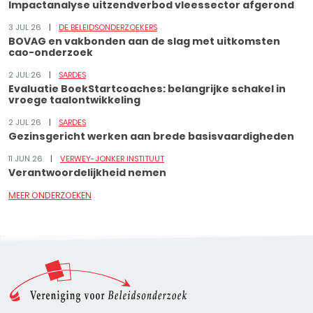
Impactanalyse uitzendverbod vleessector afgerond
3 JUL 26
DE BELEIDSONDERZOEKERS
BOVAG en vakbonden aan de slag met uitkomsten
cao-onderzoek
2 JUL 26
SARDES
Evaluatie BoekStartcoaches: belangrijke schakel in
vroege taalontwikkeling
2 JUL 26
SARDES
Gezinsgericht werken aan brede basisvaardigheden
11 JUN 26
VERWEY-JONKER INSTITUUT
Verantwoordelijkheid nemen
MEER ONDERZOEKEN