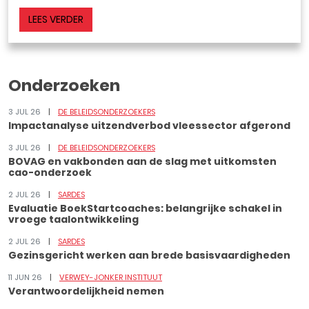
LEES VERDER
Onderzoeken
3 JUL 26
DE BELEIDSONDERZOEKERS
Impactanalyse uitzendverbod vleessector afgerond
3 JUL 26
DE BELEIDSONDERZOEKERS
BOVAG en vakbonden aan de slag met uitkomsten
cao-onderzoek
2 JUL 26
SARDES
Evaluatie BoekStartcoaches: belangrijke schakel in
vroege taalontwikkeling
2 JUL 26
SARDES
Gezinsgericht werken aan brede basisvaardigheden
11 JUN 26
VERWEY-JONKER INSTITUUT
Verantwoordelijkheid nemen