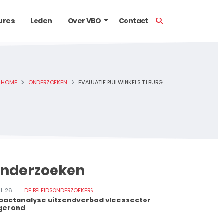
TOON ZOEKBALK
ures
Leden
Over VBO
Contact
HOME
ONDERZOEKEN
EVALUATIE RUILWINKELS TILBURG
nderzoeken
UL 26
DE BELEIDSONDERZOEKERS
pactanalyse uitzendverbod vleessector
gerond