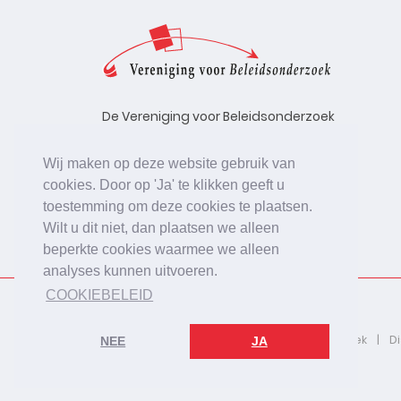
De Vereniging voor Beleidsonderzoek
stelt zich ten doel de kwaliteit te
bevorderen van beleidsonderzoek,
Wij maken op deze website gebruik van
uitgevoerd in opdracht van
cookies. Door op 'Ja' te klikken geeft u
beleidsinstanties, uitvoerende
toestemming om deze cookies te plaatsen.
organisaties en bedrijfsleven.
Wilt u dit niet, dan plaatsen we alleen
beperkte cookies waarmee we alleen
analyses kunnen uitvoeren.
COOKIEBELEID
2026 © De Vereniging voor Beleidsonderzoek
D
NEE
JA