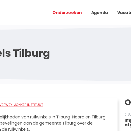
Onderzoeken
Agenda
Vacat
ls Tilburg
O
VERWEY-JONKER INSTITUUT
3 J
kheden van ruilwinkels in Tilburg-Noord en Tilburg-
Im
anbevelingen aan de gemeente Tilburg over de
af
de ruilwinkels.