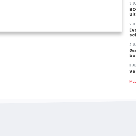
3 J
BO
ui
2 J
Ev
sc
2 J
Ge
ba
11 
Ve
ME