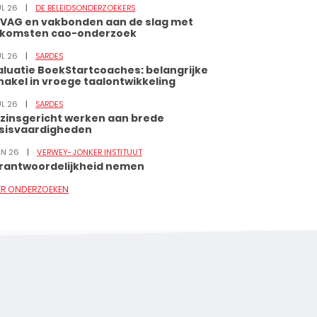
UL 26
DE BELEIDSONDERZOEKERS
VAG en vakbonden aan de slag met
tkomsten cao-onderzoek
UL 26
SARDES
aluatie BoekStartcoaches: belangrijke
hakel in vroege taalontwikkeling
UL 26
SARDES
zinsgericht werken aan brede
sisvaardigheden
JUN 26
VERWEY-JONKER INSTITUUT
rantwoordelijkheid nemen
ER ONDERZOEKEN