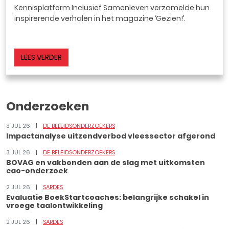
Kennisplatform Inclusief Samenleven verzamelde hun
inspirerende verhalen in het magazine ‘Gezien!’.
LEES VERDER
Onderzoeken
3 JUL 26
DE BELEIDSONDERZOEKERS
Impactanalyse uitzendverbod vleessector afgerond
3 JUL 26
DE BELEIDSONDERZOEKERS
BOVAG en vakbonden aan de slag met uitkomsten
cao-onderzoek
2 JUL 26
SARDES
Evaluatie BoekStartcoaches: belangrijke schakel in
vroege taalontwikkeling
2 JUL 26
SARDES