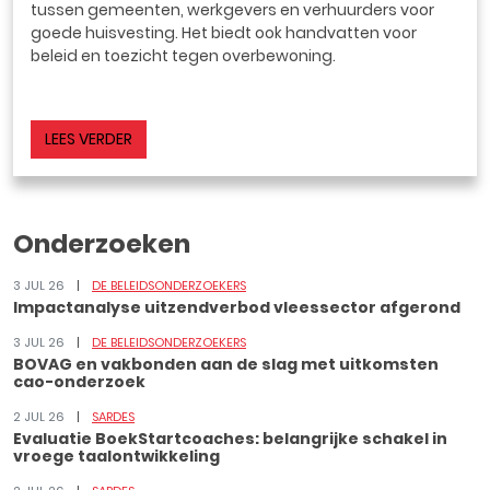
tussen gemeenten, werkgevers en verhuurders voor
goede huisvesting. Het biedt ook handvatten voor
beleid en toezicht tegen overbewoning.
LEES VERDER
Onderzoeken
3 JUL 26
DE BELEIDSONDERZOEKERS
Impactanalyse uitzendverbod vleessector afgerond
3 JUL 26
DE BELEIDSONDERZOEKERS
BOVAG en vakbonden aan de slag met uitkomsten
cao-onderzoek
2 JUL 26
SARDES
Evaluatie BoekStartcoaches: belangrijke schakel in
vroege taalontwikkeling