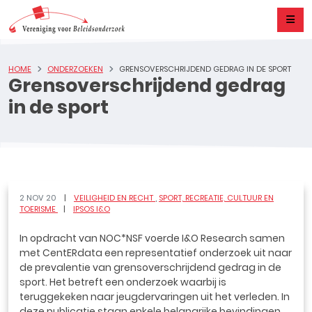
HOME
ONDERZOEKEN
GRENSOVERSCHRIJDEND GEDRAG IN DE SPORT
Grensoverschrijdend gedrag
in de sport
2 NOV 20
VEILIGHEID EN RECHT
SPORT, RECREATIE, CULTUUR EN
TOERISME
IPSOS I&O
In opdracht van NOC*NSF voerde I&O Research samen
met CentERdata een representatief onderzoek uit naar
de prevalentie van grensoverschrijdend gedrag in de
sport. Het betreft een onderzoek waarbij is
teruggekeken naar jeugdervaringen uit het verleden. In
deze publicatie staan enkele belangrijke bevindingen.