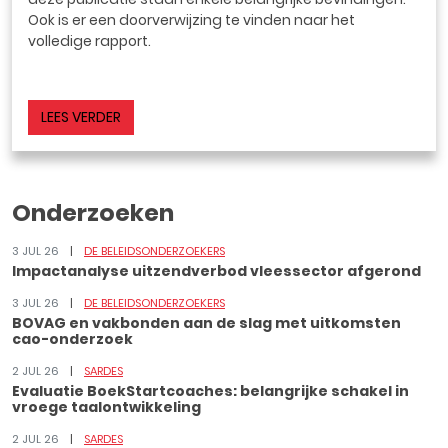
Ook is er een doorverwijzing te vinden naar het
volledige rapport.
LEES VERDER
Onderzoeken
3 JUL 26
DE BELEIDSONDERZOEKERS
Impactanalyse uitzendverbod vleessector afgerond
3 JUL 26
DE BELEIDSONDERZOEKERS
BOVAG en vakbonden aan de slag met uitkomsten
cao-onderzoek
2 JUL 26
SARDES
Evaluatie BoekStartcoaches: belangrijke schakel in
vroege taalontwikkeling
2 JUL 26
SARDES