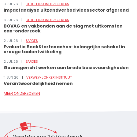
3 JUL 26
DE BELEIDSONDERZOEKERS
Impactanalyse uitzendverbod vleessector afgerond
3 JUL 26
DE BELEIDSONDERZOEKERS
BOVAG en vakbonden aan de slag met uitkomsten
cao-onderzoek
2 JUL 26
SARDES
Evaluatie BoekStartcoaches: belangrijke schakel in
vroege taalontwikkeling
2 JUL 26
SARDES
Gezinsgericht werken aan brede basisvaardigheden
11 JUN 26
VERWEY-JONKER INSTITUUT
Verantwoordelijkheid nemen
MEER ONDERZOEKEN