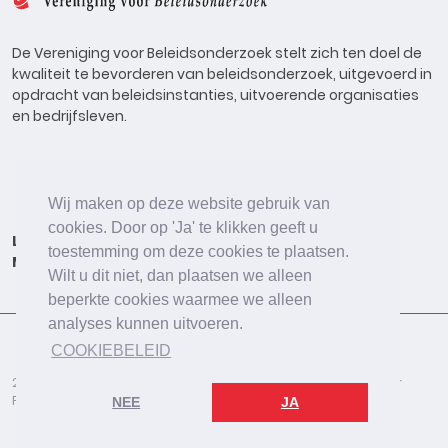
De Vereniging voor Beleidsonderzoek stelt zich ten doel de
kwaliteit te bevorderen van beleidsonderzoek, uitgevoerd in
opdracht van beleidsinstanties, uitvoerende organisaties
en bedrijfsleven.
Wij maken op deze website gebruik van
cookies. Door op 'Ja' te klikken geeft u
Lid worden
Onderzoeken
Agenda
Vacatures
toestemming om deze cookies te plaatsen.
Meldpunt
Beleidsonderzoek Online
Wilt u dit niet, dan plaatsen we alleen
beperkte cookies waarmee we alleen
analyses kunnen uitvoeren.
COOKIEBELEID
2026 © De Vereniging voor Beleidsonderzoek
Disclaimer
Privacybeleid
Cookies
NEE
JA