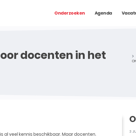
Onderzoeken
Agenda
Vacat
oor docenten in het
ON
O
3 J
is al veel kennis beschikbaar. Maar docenten,