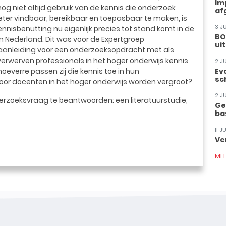
Im
og niet altijd gebruik van de kennis die onderzoek
af
eter vindbaar, bereikbaar en toepasbaar te maken, is
3 J
kennisbenutting nu eigenlijk precies tot stand komt in de
BO
in Nederland. Dit was voor de Expertgroep
ui
 aanleiding voor een onderzoeksopdracht met als
erwerven professionals in het hoger onderwijs kennis
2 J
oeverre passen zij die kennis toe in hun
Ev
sc
door docenten in het hoger onderwijs worden vergroot?
2 J
derzoeksvraag te beantwoorden: een literatuurstudie,
Ge
ba
11 
Ve
ME