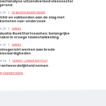
pactanalyse uitzendverbod vleessector
gerond
UL 26
DE BELEIDSONDERZOEKERS
VAG en vakbonden aan de slag met
tkomsten cao-onderzoek
UL 26
SARDES
aluatie BoekStartcoaches: belangrijke
hakel in vroege taalontwikkeling
UL 26
SARDES
zinsgericht werken aan brede
sisvaardigheden
JUN 26
VERWEY-JONKER INSTITUUT
rantwoordelijkheid nemen
ER ONDERZOEKEN