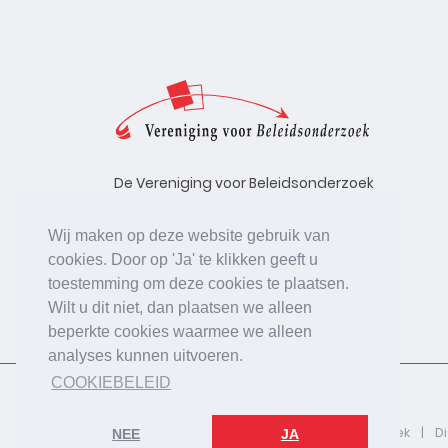
De Vereniging voor Beleidsonderzoek
stelt zich ten doel de kwaliteit te
bevorderen van beleidsonderzoek,
Wij maken op deze website gebruik van
uitgevoerd in opdracht van
cookies. Door op 'Ja' te klikken geeft u
beleidsinstanties, uitvoerende
toestemming om deze cookies te plaatsen.
organisaties en bedrijfsleven.
Wilt u dit niet, dan plaatsen we alleen
beperkte cookies waarmee we alleen
analyses kunnen uitvoeren.
COOKIEBELEID
2026 © De Vereniging voor Beleidsonderzoek
D
NEE
JA