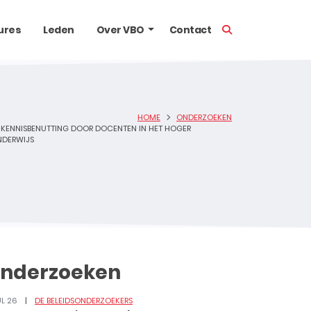
TOON ZOEKBALK
ures
Leden
Over VBO
Contact
HOME
ONDERZOEKEN
KENNISBENUTTING DOOR DOCENTEN IN HET HOGER
DERWIJS
nderzoeken
UL 26
DE BELEIDSONDERZOEKERS