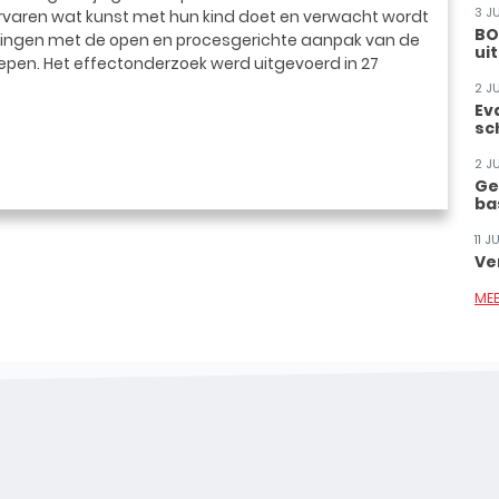
3 J
rvaren wat kunst met hun kind doet en verwacht wordt
BO
ingen met de open en procesgerichte aanpak van de
ui
en. Het effectonderzoek werd uitgevoerd in 27
2 J
Ev
sc
2 J
Ge
ba
11 
Ve
ME