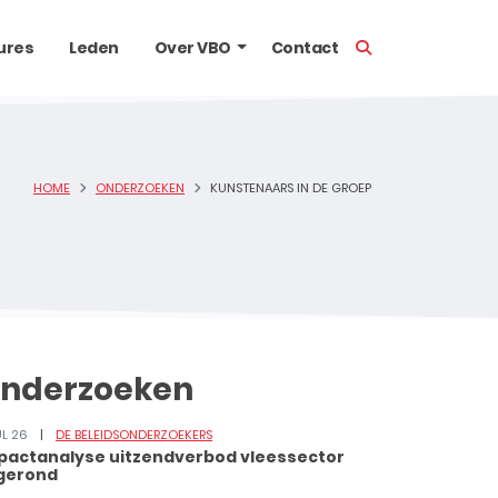
TOON ZOEKBALK
ures
Leden
Over VBO
Contact
HOME
ONDERZOEKEN
KUNSTENAARS IN DE GROEP
nderzoeken
UL 26
DE BELEIDSONDERZOEKERS
pactanalyse uitzendverbod vleessector
gerond