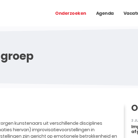
Onderzoeken
Agenda
Vacat
 groep
O
3 J
orgen kunstenaars uit verschillende disciplines
Im
ties hiervan) improvisatievoorstellingen in
af
stellingen zijn gericht op emotionele betrokkenheid en