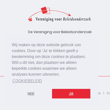
De Vereniging voor Beleidsonderzoek
stelt zich ten doel de kwaliteit te
bevorderen van beleidsonderzoek,
Wij maken op deze website gebruik van
uitgevoerd in opdracht van
cookies. Door op 'Ja' te klikken geeft u
beleidsinstanties, uitvoerende
toestemming om deze cookies te plaatsen.
organisaties en bedrijfsleven.
Wilt u dit niet, dan plaatsen we alleen
beperkte cookies waarmee we alleen
analyses kunnen uitvoeren.
COOKIEBELEID
2026 © De Vereniging voor Beleidsonderzoek
D
NEE
JA