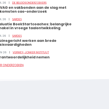
UL 26
DE BELEIDSONDERZOEKERS
VAG en vakbonden aan de slag met
tkomsten cao-onderzoek
UL 26
SARDES
aluatie BoekStartcoaches: belangrijke
hakel in vroege taalontwikkeling
UL 26
SARDES
zinsgericht werken aan brede
sisvaardigheden
JUN 26
VERWEY-JONKER INSTITUUT
rantwoordelijkheid nemen
ER ONDERZOEKEN