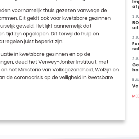
Im
af
den voornamelijk thuis gezeten vanwege de
3 J
ammen. Dit geldt ook voor kwetsbare gezinnen
BO
selijk geweld. Het lijkt aannemelijk dat
ui
tijd zijn opgelopen. Dit terwijl de hulp en
2 J
egelen juist beperkt zijn.
Ev
sc
ituatie in kwetsbare gezinnen en op de
2 J
ntvangen, deed het Verwey-Jonker Instituut, met
Ge
n het Ministerie van Volksgezondheid, Welzijn en
ba
 de coronacrisis op de veiligheid in kwetsbare
11 
Ve
ME