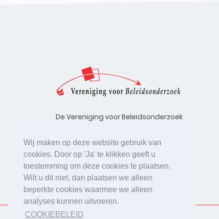
De Vereniging voor Beleidsonderzoek
stelt zich ten doel de kwaliteit te
bevorderen van beleidsonderzoek,
Wij maken op deze website gebruik van
uitgevoerd in opdracht van
cookies. Door op 'Ja' te klikken geeft u
beleidsinstanties, uitvoerende
toestemming om deze cookies te plaatsen.
organisaties en bedrijfsleven.
Wilt u dit niet, dan plaatsen we alleen
beperkte cookies waarmee we alleen
analyses kunnen uitvoeren.
COOKIEBELEID