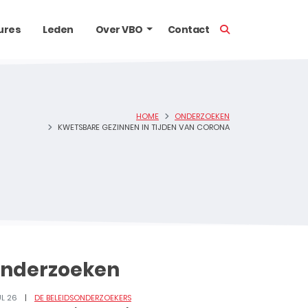
TOON ZOEKBALK
ures
Leden
Over VBO
Contact
HOME
ONDERZOEKEN
KWETSBARE GEZINNEN IN TIJDEN VAN CORONA
nderzoeken
UL 26
DE BELEIDSONDERZOEKERS