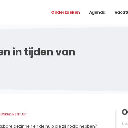
Onderzoeken
Agenda
Vacat
n in tijden van
O
ONKER INSTITUUT
3 J
tsbare gezinnen en de hulp die zij nodig hebben?