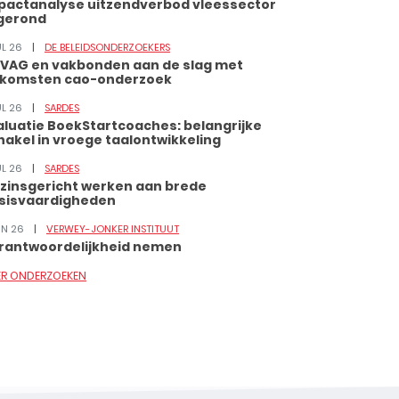
pactanalyse uitzendverbod vleessector
gerond
UL 26
DE BELEIDSONDERZOEKERS
VAG en vakbonden aan de slag met
tkomsten cao-onderzoek
UL 26
SARDES
aluatie BoekStartcoaches: belangrijke
hakel in vroege taalontwikkeling
UL 26
SARDES
zinsgericht werken aan brede
sisvaardigheden
JUN 26
VERWEY-JONKER INSTITUUT
rantwoordelijkheid nemen
ER ONDERZOEKEN