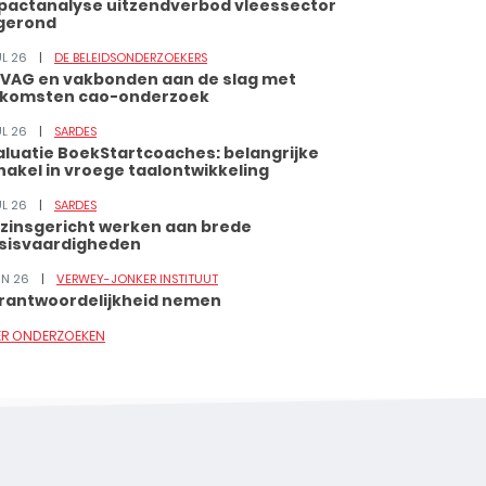
pactanalyse uitzendverbod vleessector
gerond
UL 26
DE BELEIDSONDERZOEKERS
VAG en vakbonden aan de slag met
tkomsten cao-onderzoek
UL 26
SARDES
aluatie BoekStartcoaches: belangrijke
hakel in vroege taalontwikkeling
UL 26
SARDES
zinsgericht werken aan brede
sisvaardigheden
JUN 26
VERWEY-JONKER INSTITUUT
rantwoordelijkheid nemen
ER ONDERZOEKEN