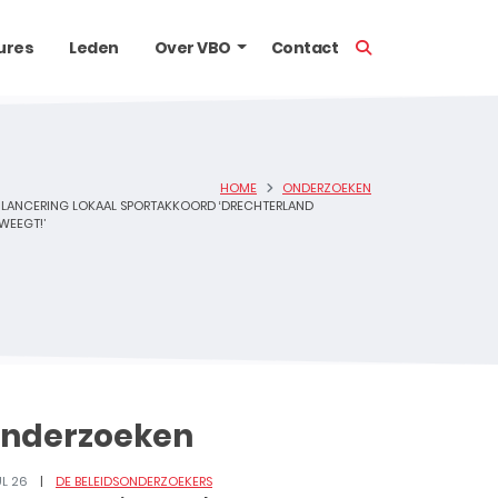
TOON ZOEKBALK
ures
Leden
Over VBO
Contact
HOME
ONDERZOEKEN
LANCERING LOKAAL SPORTAKKOORD ‘DRECHTERLAND
WEEGT!’
nderzoeken
UL 26
DE BELEIDSONDERZOEKERS