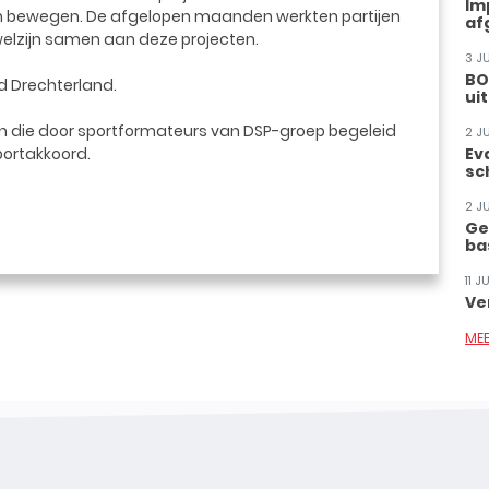
Im
n bewegen. De afgelopen maanden werkten partijen
af
welzijn samen aan deze projecten.
3 J
BO
rd Drechterland.
ui
 die door sportformateurs van DSP-groep begeleid
2 J
portakkoord.
Ev
sc
2 J
Ge
ba
11 
Ve
ME