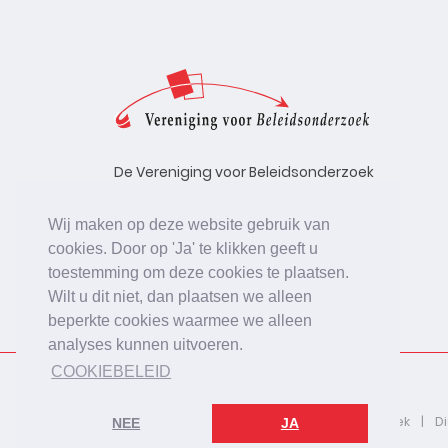
De Vereniging voor Beleidsonderzoek
stelt zich ten doel de kwaliteit te
bevorderen van beleidsonderzoek,
Wij maken op deze website gebruik van
uitgevoerd in opdracht van
cookies. Door op 'Ja' te klikken geeft u
beleidsinstanties, uitvoerende
toestemming om deze cookies te plaatsen.
organisaties en bedrijfsleven.
Wilt u dit niet, dan plaatsen we alleen
beperkte cookies waarmee we alleen
analyses kunnen uitvoeren.
COOKIEBELEID
2026 © De Vereniging voor Beleidsonderzoek
D
NEE
JA