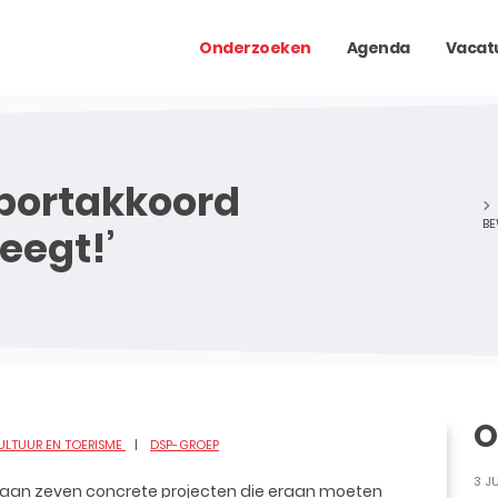
Onderzoeken
Agenda
Vacat
sportakkoord
BE
eegt!’
O
CULTUUR EN TOERISME
DSP-GROEP
3 J
taan zeven concrete projecten die eraan moeten