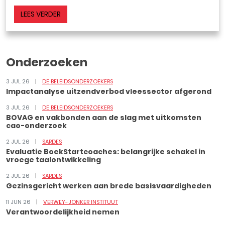
LEES VERDER
Onderzoeken
3 JUL 26
DE BELEIDSONDERZOEKERS
Impactanalyse uitzendverbod vleessector afgerond
3 JUL 26
DE BELEIDSONDERZOEKERS
BOVAG en vakbonden aan de slag met uitkomsten
cao-onderzoek
2 JUL 26
SARDES
Evaluatie BoekStartcoaches: belangrijke schakel in
vroege taalontwikkeling
2 JUL 26
SARDES
Gezinsgericht werken aan brede basisvaardigheden
11 JUN 26
VERWEY-JONKER INSTITUUT
Verantwoordelijkheid nemen